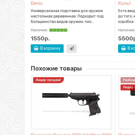
Denix
Кольт
Универсальная подставка для оружия
Есть вещ
настольная деревянная. Подходит под
до того,
большинство видов оружия: пис..
коробка 
Наличие:
Наличие
1550р.
5500р
В корзину
В к
Похожие товары
Лидер продаж!
Разбор
Лидер 