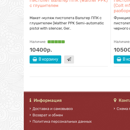
Пистолет Вальтер ППК (Walther PPK)
Пистоле
5 калибра
с глушителем
(Colt m
 накладки
разбор
ии и
Макет-муляж пистолета Вальтер ППК с
Функцио
пистолета
глушителем (Walther PPK Semi-automatic
пистолет
..
pistol with silencer, Ger..
черного ц
Наличие:
Наличие
10400р.
10500
В корзину
В к
Информация
Конт
Доставка и самовывоз
Схема 
Возврат и обмен
Политика персональных данных