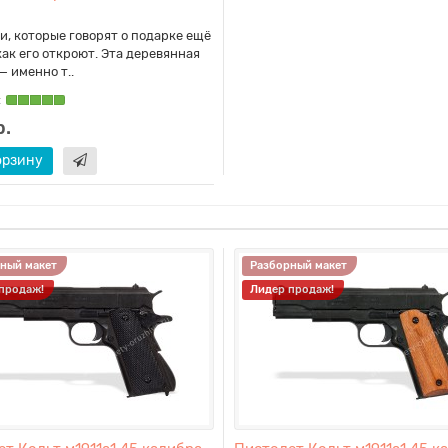
и, которые говорят о подарке ещё
 как его откроют. Эта деревянная
— именно т..
:
.
орзину
ный макет
Разборный макет
продаж!
Лидер продаж!