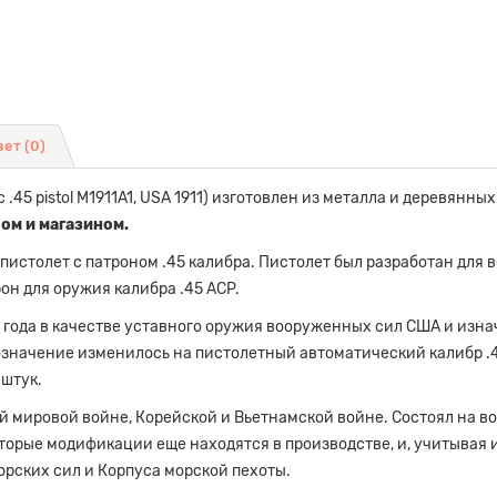
вет
(0)
 .45 pistol M1911A1, USA 1911) изготовлен из металла и деревянн
ом и магазином.
пистолет с патроном .45 калибра. Пистолет был разработан для
рон для оружия калибра .45 ACP.
 года в качестве уставного оружия вооруженных сил США и изна
бозначение изменилось на пистолетный автоматический калибр .
 штук.
й мировой войне, Корейской и Вьетнамской войне. Состоял на во
которые модификации еще находятся в производстве, и, учитывая
рских сил и Корпуса морской пехоты.