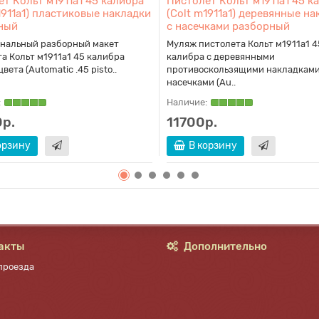
т Кольт м1911а1 45 калибра
Пистолет Кольт м1911а1 45 к
1911a1) пластиковые накладки
(Colt m1911a1) деревянные н
ный
с насечками разборный
нальный разборный макет
Муляж пистолета Кольт м1911а1 4
а Кольт м1911а1 45 калибра
калибра с деревянными
вета (Automatic .45 pisto..
противоскользящими накладками
насечками (Au..
:
Наличие:
р.
11700р.
орзину
В корзину
акты
Дополнительно
проезда