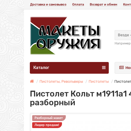
Доставка и самовывоз
Оплата
Возврат и обмен
Конт
Везде
Например
Каталог
Но
Пистолеты, Револьверы
Пистолеты
Пистолет
Пистолет Кольт м1911а1 
разборный
Разборный макет
Лидер продаж!