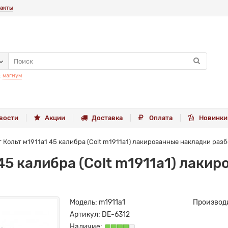
акты
:
магнум
вости
Акции
Доставка
Оплата
Новинки
 Кольт м1911а1 45 калибра (Colt m1911a1) лакированные накладки раз
45 калибра (Colt m1911a1) лаки
Модель:
m1911a1
Производ
Артикул:
DE-6312
Наличие: