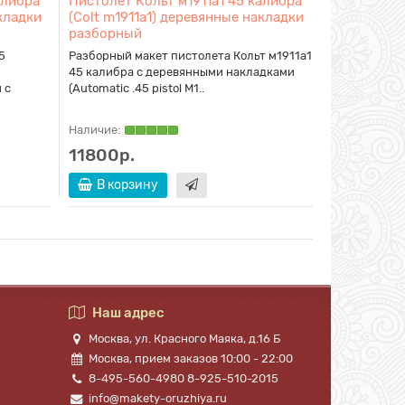
алибра
Пистолет Кольт м1911а1 45 калибра
Револьвер
акладки
(Colt m1911a1) деревянные накладки
ствол
разборный
Муляж револ
5
Разборный макет пистолета Кольт м1911а1
огромным 1
45 калибра с деревянными накладками
1873 год (Ca
 с
(Automatic .45 pistol M1..
Наличие:
Наличие:
7900р.
11800р.
В кор
В корзину
Наш адрес
Москва, ул. Красного Маяка, д.16 Б
Москва, прием заказов 10:00 - 22:00
8-495-560-4980 8-925-510-2015
info@makety-oruzhiya.ru