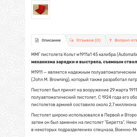
Описание
Отзывов (0)
Вопрос-от
ММГ пистолета Кольт м1911а1 45 калибра (Automatic
механизма зарядки и выстрела, съемным ствол
M1911 — является надежным полуавтоматическим 
(John M. Browning), который также разработал пат
Пистолет был принят на вооружение 29 марта 1911
полуавтоматический пистолет. С 1924 года его о
пистолетов армией составило около 2,7 миллиона
Пистолет широко использовался в Первой и Второ
затем он был заменен на пистолет "Беретта". Не
в некоторых подразделениях спецназа, Военно-Мо